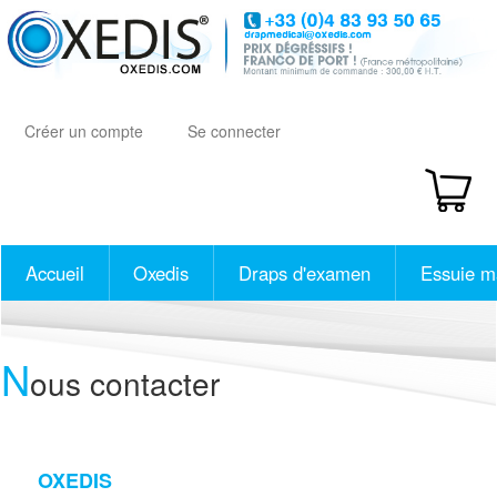
Aller
au
contenu
principal
Créer un compte
Se connecter
Accueil
Oxedis
Draps d'examen
Essuie m
N
ous contacter
OXEDIS