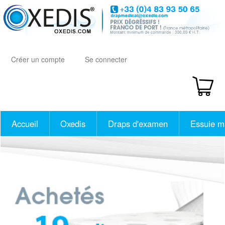
Aller
au
contenu
principal
Créer un compte
Se connecter
Accueil
Oxedis
Draps d'examen
Essuie m