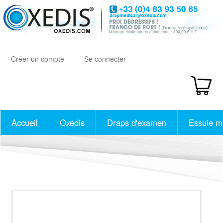
Aller
au
contenu
principal
Créer un compte
Se connecter
Accueil
Oxedis
Draps d'examen
Essuie m